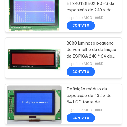
ET240128B02 ROHS da
exposição de 240 x de
20
128 LCD aprovou a
negotiable MOQ:100UD
relação de 8 bocados
CONTATO
ecrã LCD
8080 luminoso pequeno
do vermelho da definição
da ESPIGA 240 * 64 do
módulo do LCD da
negotiable MOQ:100UD
relação do MPU de 8
CONTATO
9
bocados
monitor do lcd do
Definição módulo da
exposição de 132 x de
tft
64 LCD fonte de
alimentação do ângulo
negotiable MOQ:100UD
de visão 3.3V de 6 horas
CONTATO