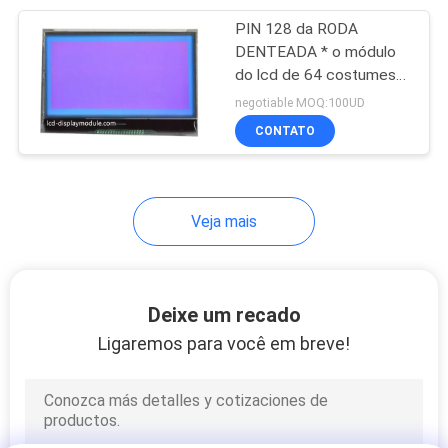
PIN 128 da RODA
20
DENTEADA * o módulo
do lcd de 64 costumes
tela LCD do painel
formulou Nematic
negotiable MOQ:100UD
torcido super para o
CONTATO
obturador
Veja mais
11
Ecrã táctil LCD
Deixe um recado
Ligaremos para você em breve!