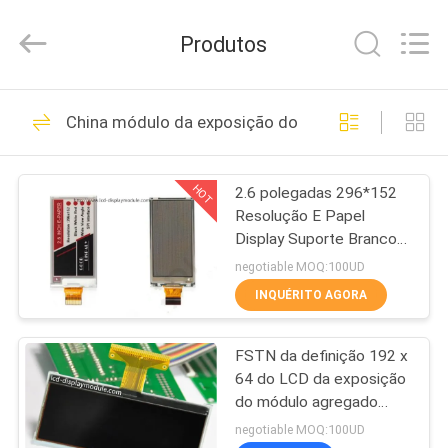
-
2026
Elite
Produtos
Tree
Technology.
All
Rights
Reserved.
CASA
37
China módulo da exposição do lcd
módulo de tela TFT
PRODUTOS
LCD
HOT
2.6 polegadas 296*152
Resolução E Papel
VÍDEOS
Display Suporte Branco
Vermelho Preto Cor
negotiable MOQ:100UD
QUEM
INQUÉRITO AGORA
26
SOMOS
módulo do lcd da
FSTN da definição 192 x
64 do LCD da exposição
FÁBRICA
roda denteada
do módulo agregado
familiar do verde amarelo
negotiable MOQ:100UD