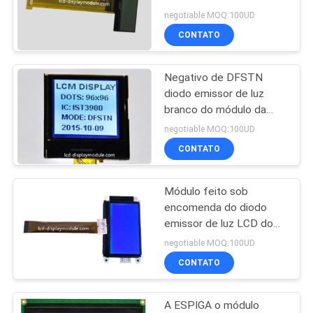
SITE
da RODA DENTEADA do
negotiable MOQ:100UD
diodo emissor de luz de
CONTATO
ISO14001 FSTN
21
POLÍTICA
módulo da
Negativo de DFSTN
DE
diodo emissor de luz
exposição do lcd
PRIVACIDADE
branco do módulo da
exposição de 96 x de 96
negotiable MOQ:100UD
LCD uma visão de
CONTATO
22.135mm * 22,135
milímetros
Módulo feito sob
23
encomenda do diodo
emissor de luz LCD do
Tela de lcd TFT
azul negativo de STN,
negotiable MOQ:100UD
módulo da definição
CONTATO
128x64 LCD da RODA
DENTEADA
A ESPIGA o módulo