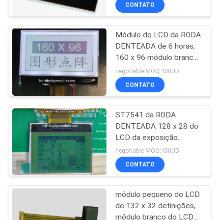
da RODA DENTEADA
CONTROLE
CONTATO
DE
Módulo do LCD da RODA
QUALIDADE
24
DENTEADA de 6 horas,
160 x 96 módulo branco
módulo gráfico do
FALE
do diodo emissor de luz
negotiable MOQ:100UD
lcd
FSTN LCD do ISO 14001
CONOSCO
CONTATO
NOTÍCIAS
ST7541 da RODA
DENTEADA 128 x 28 do
LCD da exposição
PEDIR UM
20
motorista IC do módulo
negotiable MOQ:100UD
ORÇAMENTO
Módulo da
CONTATO
exposição do LCD
MAPA
módulo pequeno do LCD
da matriz de ponto
de 132 x 32 definições,
DO
módulo branco do LCD