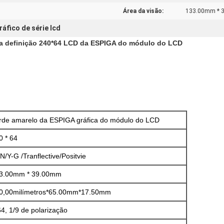
Área da visão:
133.00mm * 
ráfico de série lcd
da definição 240*64 LCD da ESPIGA do módulo do LCD
rde amarelo da ESPIGA gráfica do módulo do LCD
0 * 64
N/Y-G /Tranflective/Positvie
3.00mm * 39.00mm
0,00
milímetros*65.00mm*17.50mm
64, 1/9 de polarização