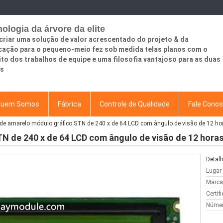
ologia da árvore da elite
criar uma solução de valor acrescentado do projeto & da
cação para o pequeno-meio fez sob medida telas planos com o
ito dos trabalhos de equipe e uma filosofia vantajoso para as duas
es
uem Somos
Fábrica
Controle de Qualidade
Fale Cono
de amarelo módulo gráfico STN de 240 x de 64 LCD com ângulo de visão de 12 ho
N de 240 x de 64 LCD com ângulo de visão de 12 hora
Detalh
Lugar
Marca
Certif
Númer