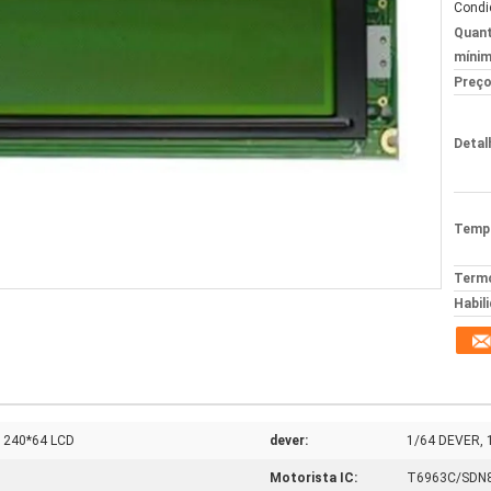
Condi
Quant
mínim
Preço
Detal
Tempo
Termo
Habil
A 240*64 LCD
dever:
1/64 DEVER,
Motorista IC:
T6963C/SDN