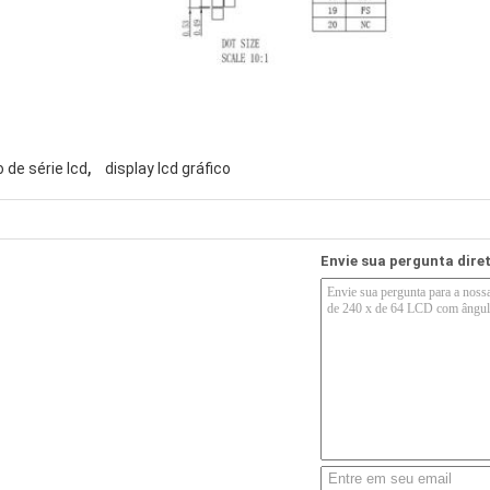
,
o de série lcd
display lcd gráfico
Envie sua pergunta dir