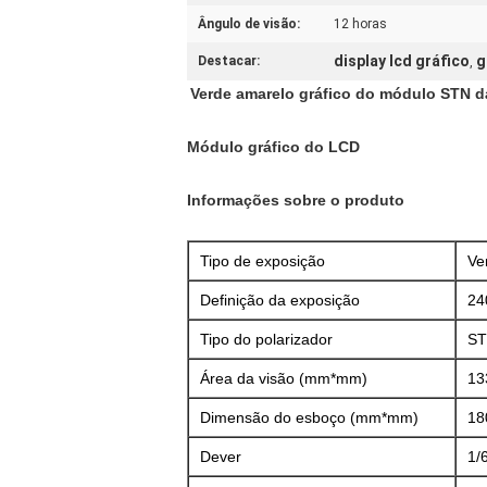
Ângulo de visão:
12 horas
display lcd gráfico
g
Destacar:
,
Verde amarelo gráfico do módulo STN 
Módulo gráfico do LCD
Informações sobre o produto
Tipo de exposição
Ve
Definição da exposição
24
Tipo do polarizador
ST
Área da visão (mm*mm)
13
Dimensão do esboço (mm*mm)
18
Dever
1/