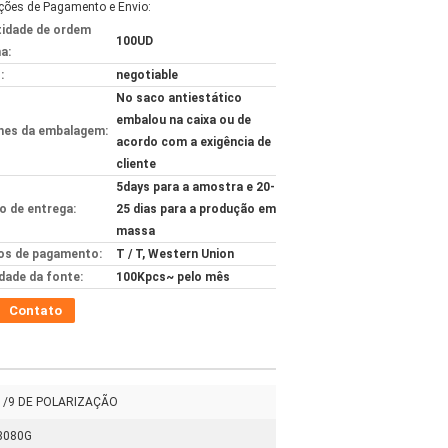
ções de Pagamento e Envio:
idade de ordem
100UD
a:
:
negotiable
No saco antiestático
embalou na caixa ou de
hes da embalagem:
acordo com a exigência de
cliente
5days para a amostra e 20-
 de entrega:
25 dias para a produção em
massa
s de pagamento:
T / T, Western Union
idade da fonte:
100Kpcs~ pelo mês
Contato
 1/9 DE POLARIZAÇÃO
8080G