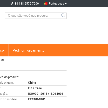
86-138-2572-7200
Portuguese
sco
Pedir um orçamento
ras
s
es do produto:
 de origem:
China
:
Elite Tree
icação:
ISO9001:2015 / ISO14001
o do modelo:
ET24064B01