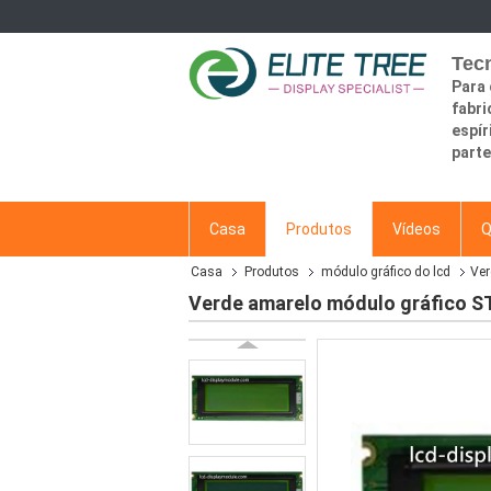
Tecn
Para 
fabri
espír
part
Casa
Produtos
Vídeos
Q
Casa
Produtos
módulo gráfico do lcd
Ver
Verde amarelo módulo gráfico ST